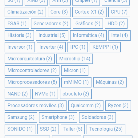
5G
(1)
AMD
(3)
Arm
(2)
Chiplet
(1)
Ciencia
(5)
Climatización
(2)
Core
(3)
Cortex-X1
(2)
CPU
(7)
ESAB
(1)
Generadores
(2)
Gráficos
(2)
HDD
(2)
Historia
(3)
Industrial
(5)
Informática
(4)
Intel
(4)
Inversor
(1)
Inverter
(4)
IPC
(1)
KEMPPI
(1)
Microarquitectura
(2)
Microchip
(14)
Microcontroladores
(2)
Micron
(1)
Microprocesadores
(8)
mMIMO
(1)
Máquinas
(2)
NAND
(2)
NVMe
(1)
obsoleto
(2)
Procesadores móviles
(3)
Qualcomm
(2)
Ryzen
(3)
Samsung
(2)
Smartphone
(3)
Soldadoras
(3)
SONIDO
(1)
SSD
(2)
Taller
(5)
Tecnología
(25)