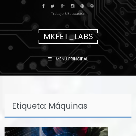
Saltar
al
Trabajo & Educación
contenido
MKFET_LABS
MENÚ PRINCIPAL
Etiqueta:
Máquinas