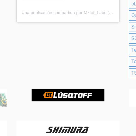
o
Una publicación compartida por Mkfet_Labs (@mkfet_labs)
Q
S
S
T
T
T