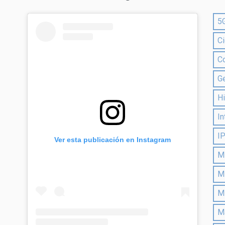
5
Ci
C
G
Hi
In
I
Ver esta publicación en Instagram
Mi
M
M
M