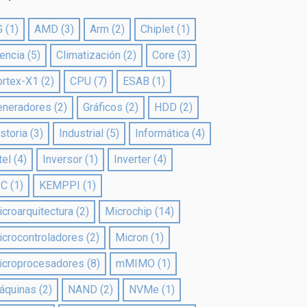
G
(1)
AMD
(3)
Arm
(2)
Chiplet
(1)
encia
(5)
Climatización
(2)
Core
(3)
ortex-X1
(2)
CPU
(7)
ESAB
(1)
eneradores
(2)
Gráficos
(2)
HDD
(2)
storia
(3)
Industrial
(5)
Informática
(4)
tel
(4)
Inversor
(1)
Inverter
(4)
PC
(1)
KEMPPI
(1)
croarquitectura
(2)
Microchip
(14)
icrocontroladores
(2)
Micron
(1)
icroprocesadores
(8)
mMIMO
(1)
áquinas
(2)
NAND
(2)
NVMe
(1)