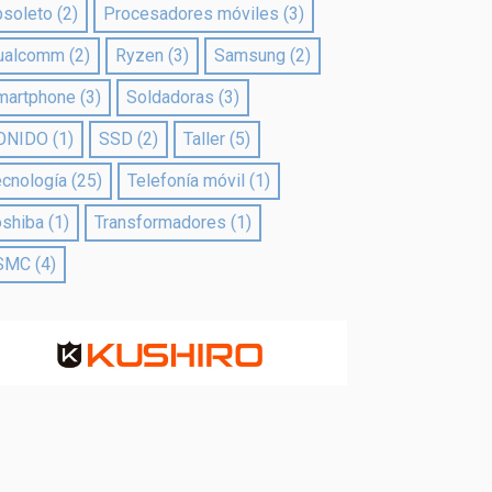
bsoleto
(2)
Procesadores móviles
(3)
ualcomm
(2)
Ryzen
(3)
Samsung
(2)
martphone
(3)
Soldadoras
(3)
ONIDO
(1)
SSD
(2)
Taller
(5)
ecnología
(25)
Telefonía móvil
(1)
oshiba
(1)
Transformadores
(1)
SMC
(4)