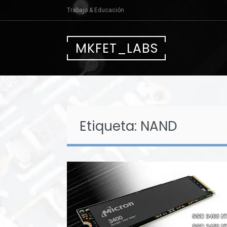
Saltar
Trabajo & Educación
al
contenido
MKFET_LABS
Etiqueta:
NAND