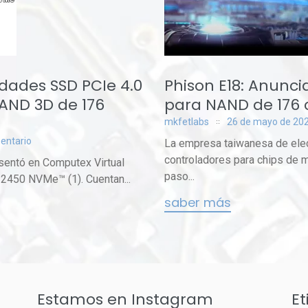
dades SSD PCIe 4.0
Phison E18: Anunc
AND 3D de 176
para NAND de 176
mkfetlabs
26 de mayo de 20
entario
La empresa taiwanesa de elec
controladores para chips de m
sentó en Computex Virtual
paso...
450 NVMe™ (1). Cuentan...
saber más
Estamos en Instagram
Et