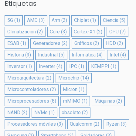
Etiquetas
5G
(1)
AMD
(3)
Arm
(2)
Chiplet
(1)
Ciencia
(5)
Climatización
(2)
Core
(3)
Cortex-X1
(2)
CPU
(7)
ESAB
(1)
Generadores
(2)
Gráficos
(2)
HDD
(2)
Historia
(3)
Industrial
(5)
Informática
(4)
Intel
(4)
Inversor
(1)
Inverter
(4)
IPC
(1)
KEMPPI
(1)
Microarquitectura
(2)
Microchip
(14)
Microcontroladores
(2)
Micron
(1)
Microprocesadores
(8)
mMIMO
(1)
Máquinas
(2)
NAND
(2)
NVMe
(1)
obsoleto
(2)
Procesadores móviles
(3)
Qualcomm
(2)
Ryzen
(3)
Samsung
(2)
Smartphone
(3)
Soldadoras
(3)