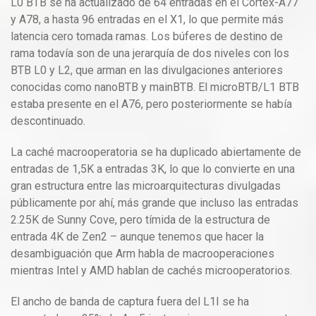
L0 BTB se ha actualizado de 64 entradas en el Cortex-A77
y A78, a hasta 96 entradas en el X1, lo que permite más
latencia cero tomada ramas. Los búferes de destino de
rama todavía son de una jerarquía de dos niveles con los
BTB L0 y L2, que arman en las divulgaciones anteriores
conocidas como nanoBTB y mainBTB. El microBTB/L1 BTB
estaba presente en el A76, pero posteriormente se había
descontinuado.
La caché macrooperatoria se ha duplicado abiertamente de
entradas de 1,5K a entradas 3K, lo que lo convierte en una
gran estructura entre las microarquitecturas divulgadas
públicamente por ahí, más grande que incluso las entradas
2.25K de Sunny Cove, pero tímida de la estructura de
entrada 4K de Zen2 – aunque tenemos que hacer la
desambiguación que Arm habla de macrooperaciones
mientras Intel y AMD hablan de cachés microoperatorios.
El ancho de banda de captura fuera del L1I se ha