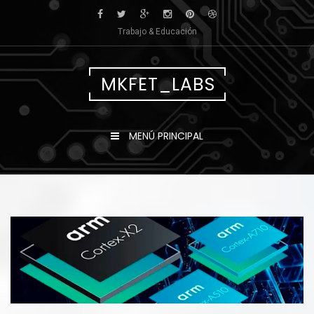
Saltar
al
Trabajo & Educación
contenido
MKFET_LABS
MENÚ PRINCIPAL