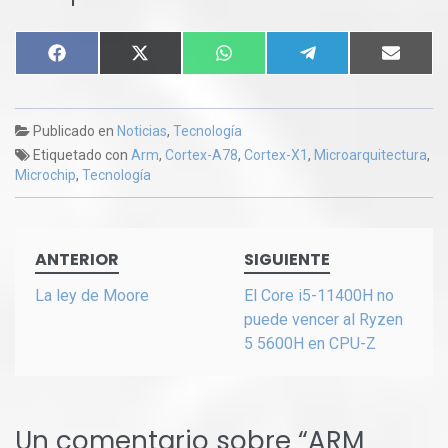
COMPARTIR
COMPARTIR
COMPARTIR
COMPARTIR
COMP
FACEBOOK
X
WHATSAPP
TELEGRAM
EMAIL
EN
EN
EN
EN
EN
(TWITTER)
Publicado en
Noticias
,
Tecnología
Etiquetado con
Arm
,
Cortex-A78
,
Cortex-X1
,
Microarquitectura
,
Microchip
,
Tecnología
Navegación
ANTERIOR
SIGUIENTE
de
entradas
La ley de Moore
El Core i5-11400H no
puede vencer al Ryzen
5 5600H en CPU-Z
Un comentario sobre “
ARM