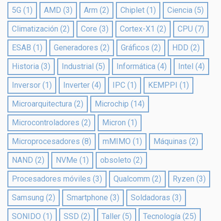
5G
(1)
AMD
(3)
Arm
(2)
Chiplet
(1)
Ciencia
(5)
Climatización
(2)
Core
(3)
Cortex-X1
(2)
CPU
(7)
ESAB
(1)
Generadores
(2)
Gráficos
(2)
HDD
(2)
Historia
(3)
Industrial
(5)
Informática
(4)
Intel
(4)
Inversor
(1)
Inverter
(4)
IPC
(1)
KEMPPI
(1)
Microarquitectura
(2)
Microchip
(14)
Microcontroladores
(2)
Micron
(1)
Microprocesadores
(8)
mMIMO
(1)
Máquinas
(2)
NAND
(2)
NVMe
(1)
obsoleto
(2)
Procesadores móviles
(3)
Qualcomm
(2)
Ryzen
(3)
Samsung
(2)
Smartphone
(3)
Soldadoras
(3)
SONIDO
(1)
SSD
(2)
Taller
(5)
Tecnología
(25)