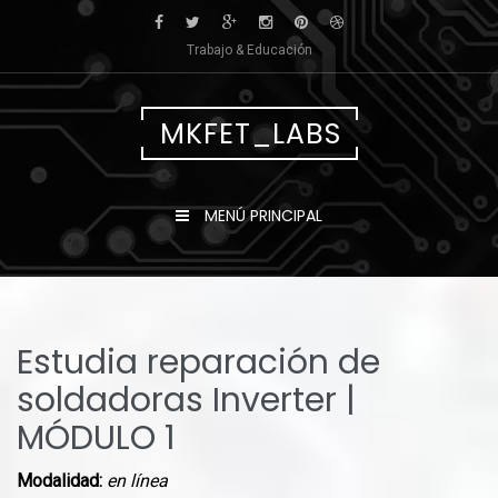
Saltar
al
Trabajo & Educación
contenido
MKFET_LABS
MENÚ PRINCIPAL
Estudia reparación de
soldadoras Inverter |
MÓDULO 1
Modalidad:
en línea